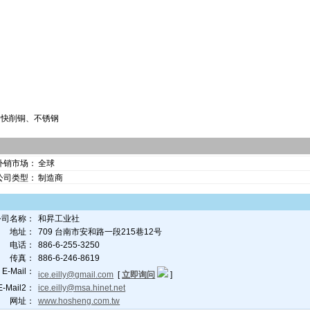
、快削铜、不锈钢
外销市场：
全球
公司类型：
制造商
公司名称：
和昇工业社
地址：
709 台南市安和路一段215巷12号
电话：
886-6-255-3250
传真：
886-6-246-8619
E-Mail：
ice.eilly@gmail.com
[
立即询问
]
E-Mail2：
ice.eilly@msa.hinet.net
网址：
www.hosheng.com.tw