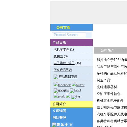
公司首页
产品目录
汽机车零件
(1)
公司简介
线切割
(3)
和昇成立于1984
电子零件─端子
(15)
品质产能与高生产效
所有产品列表
多样的产品及完善
产品RSS下载
制造产品:
光纤通讯器材
空油压零件轴心
机械五金电子配件
公司简介
线切割外壳电脑连
立即询问
汽机车零配件无线电
网站管理
各类特殊材质精密