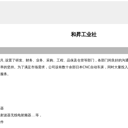
和昇工业社
年8月, 设置了研发、财务、业务、采购、工程、品保及仓管等部门，各部门间良好的
率的坚持。为了满足市场需求，公司设有数十余部日本CNC自动车床，同时大量投
的服务。
接器
射波器无线电射频器….等，
零件